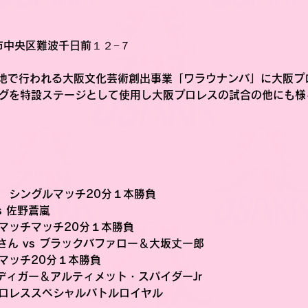
阪市中央区難波千日前１２−７
地で行われる大阪文化芸術創出事業「ワラウナンバ」に大阪プ
リングを特設ステージとして使用し大阪プロレスの試合の他にも
合　シングルマッチ20分１本勝負
s 佐野蒼嵐
グマッチマッチ20分１本勝負
ん vs ブラックバファロー＆大坂丈一郎
グマッチ20分１本勝負
ボディガー＆アルティメット・スパイダーJr
ロレススペシャルバトルロイヤル