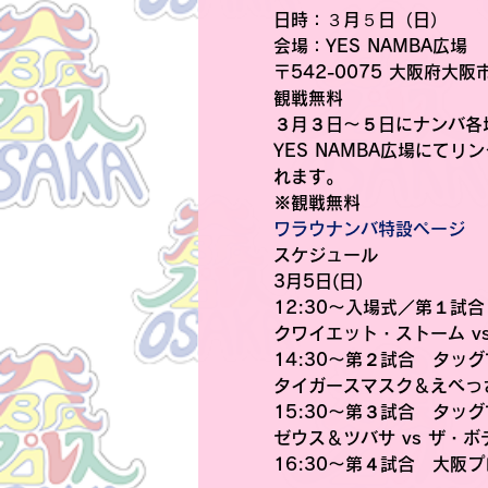
日時
：３月５日（日）
会場
：YES NAMBA広場
〒542-0075 大阪府大
観戦無料
３月３日〜５日にナンバ各
YES NAMBA広場にて
れます。
※観戦無料
ワラウナンバ特設ページ
スケジュール
3月5日(日)
12:30〜入場式／第１試
クワイエット・ストーム v
14:30〜第２試合　タッ
タイガースマスク＆えべっさ
15:30〜第３試合　タッ
ゼウス＆ツバサ vs ザ・
16:30〜第４試合　
大阪プ