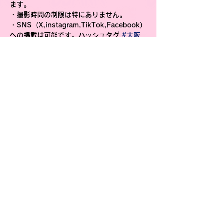
ます。
・撮影時間の制限は特にありません。
・SNS（X,instagram,TikTok,Facebook）
への掲載は可能です。ハッシュタグ 
#大阪
プロレス
 をつけてください。
・映像の商用利用、営利目的の撮影
（YouTubeなど収益化目的でのアップ、
SNSでの生配信など）は禁止です。
・他のお客様やスタッフを故意に撮影するこ
と、その他、迷惑行為目的での撮影はご遠慮
ください。
・撮影時やSNSへのアップ等のトラブルに
関しては弊社では一切責任を負いません。お
客様の責任において撮影頂きますようお願い
いたします。
・弊社が適切ではないと判断した場合はお声
がけさせていただき、指示にしたがっていた
だくようお願いいたします。
以上ルールをお守りいただき、動画撮影、投
稿をお楽しみいただけますようお願い申し上
げます。