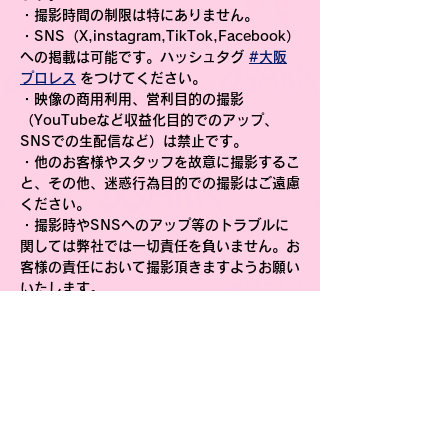
・撮影時間の制限は特にありません。
・SNS（X,instagram,TikTok,Facebook）
への掲載は可能です。ハッシュタグ 
#大阪
プロレス
 をつけてください。
・映像の商用利用、営利目的の撮影
（YouTubeなど収益化目的でのアップ、
SNSでの生配信など）は禁止です。
・他のお客様やスタッフを故意に撮影するこ
と、その他、迷惑行為目的での撮影はご遠慮
ください。
・撮影時やSNSへのアップ等のトラブルに
関しては弊社では一切責任を負いません。お
客様の責任において撮影頂きますようお願い
いたします。
・弊社が適切ではないと判断した場合はお声
がけさせていただき、指示にしたがっていた
だくようお願いいたします。
以上ルールをお守りいただき、動画撮影、投
稿をお楽しみいただけますようお願い申し上
げます。