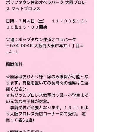
ポップタウン住道オペラパーク 大阪プロレ
ス マットプロレス
日時
：７月４日（土）　１１：００＆１３：
３０＆１５：００開始
会場
：ポップタウン住道オペラパーク
〒574-0046 大阪府大東市赤井１丁目４
−４−１
観戦無料
☆
座席はおひとり様１席のみ確保が可能とな
ります。荷物を置いての長時間の離席はご遠
慮ください。
☆
ちびっこプロレス教室は５歳〜小学生まで
の元気なお子様が対象。
　事前受付が必要となります。１３：１５よ
り大阪プロレス売店コーナーにて受付。 定
員１０名(抽選)