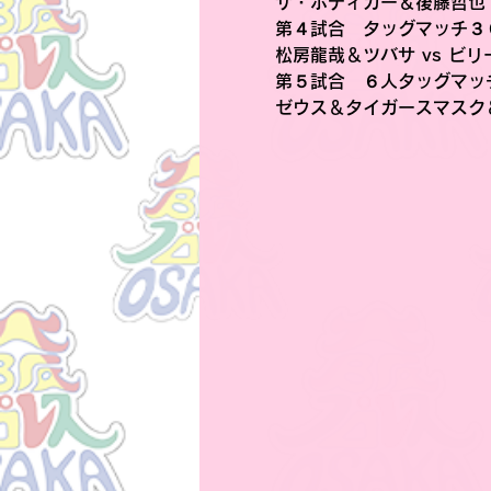
ザ・ボディガー＆後藤哲也 
第４試合　タッグマッチ３
松房龍哉＆ツバサ vs ビ
第５試合　６人タッグマッ
ゼウス＆タイガースマスク＆