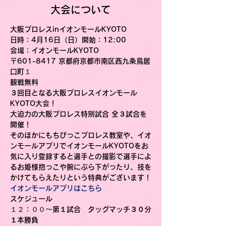
大会について
大阪プロレスinイオンモールKYOTO
日時
：4月16日（日）開始：12:00
会場
：イオンモールKYOTO
〒601-8417 京都府京都市南区西九条鳥居
口町１
観戦無料
３回目となる大阪プロレスイオンモール
KYOTO大会！
大迫力の大阪プロレス特別試合 全３試合を
開催！
そのほかにもちびっこプロレス教室や、イオ
ンモールアプリでイオンモールKYOTOをお
気に入り登録すると選手との撮影で選手によ
るお姫様抱っこや腕にぶら下がったり、技を
かけてもらえたりという特典がございます！
イオンモールアプリはこちら
スケジュール
１２：００〜
第１試合　タッグマッチ３０分
１本勝負