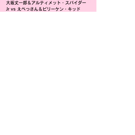
大坂丈一郎＆アルティメット・スパイダー
Jr vs えべっさん＆ビリーケン・キッド
１３：００〜
第２試合　６人タッグマッチ３
０分１本勝負
ゼウス＆菊池悠斗＆ARASHI　vs タイガー
スマスク＆ブラックバファロー＆佐野蒼嵐
１３：３０〜ちびっこプロレス教室
１４：００〜
第３試合　大阪プロレススペシ
ャルバトルロイヤル
１４：３０〜記念撮影会
このイベントをシェア