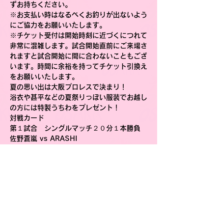
ずお持ちください。
※お支払い時はなるべくお釣りが出ないよう
にご協力をお願いいたします。
※チケット受付は開始時刻に近づくにつれて
非常に混雑します。試合開始直前にご来場さ
れますと試合開始に間に合わないこともござ
います。時間に余裕を持ってチケット引換え
をお願いいたします。
夏の思い出は大阪プロレスで決まり！
浴衣や甚平などの夏祭りっぽい服装でお越し
の方には特製うちわをプレゼント！
対戦カード
第１試合　シングルマッチ２０分１本勝負
佐野蒼嵐 vs ARASHI
第２試合　タッグマッチ３０分１本勝負
くいしんぼう仮面＆えべっさん vs 大坂丈一
郎＆ザ・ボディガー
第３試合　タッグマッチ３０分１本勝負
松房龍哉＆浅川紫悠 vs 菊池悠斗＆三原一晃
第４試合　６人タッグマッチ３０分１本勝負
タコヤキーダー＆アルティメット・スパイダ