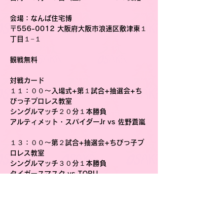
会場
：なんば住宅博
〒556-0012 大阪府大阪市浪速区敷津東１
丁目１−１
観戦無料
対戦カード
１１：００〜入場式+第１試合+抽選会+ち
びっ子プロレス教室
シングルマッチ２０分１本勝負
アルティメット・スパイダーJr vs 佐野蒼嵐
１３：００〜第２試合+抽選会+ちびっ子プ
ロレス教室
シングルマッチ３０分１本勝負
タイガースマスク vs TORU
１５：００〜第３試合+撮影会+抽選会
タッグマッチ３０分１本勝負
ゼウス＆えべっさん vs 大坂丈一郎＆松房龍