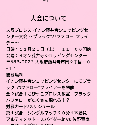
−１１
大会について
大阪プロレス イオン藤井寺ショッピングセ
ンター大会 〜ブラック"バファロー"フライ
デー〜
日時
：１１月２５日（土）　１１：００開始
会場
：イオン藤井寺ショッピングセンター
〒583-0027 大阪府藤井寺市岡２丁目１０
−１１
観戦無料
イオン藤井寺ショッピングセンターにてブラ
ック"バファロー"フライデーを開催！
全２試合＋ちびっこプロレス教室！ブラック
バファローがたくさん現れる！？
対戦カード/スケジュール
第１試合　シングルマッチ２０分１本勝負
アルティメット・スパイダーJr vs 佐野蒼嵐
・ちびっこプロレス教室
第２試合　ブラック"バファロー"フライデー