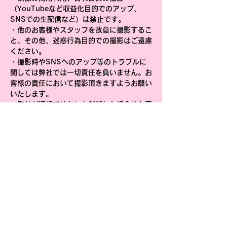
（YouTubeなど収益化目的でのアップ、
SNSでの生配信など）は禁止です。
・他のお客様やスタッフを故意に撮影するこ
と、その他、迷惑行為目的での撮影はご遠慮
ください。
・撮影時やSNSへのアップ等のトラブルに
関しては弊社では一切責任を負いません。お
客様の責任において撮影頂きますようお願い
いたします。
・弊社が適切ではないと判断した場合はお声
がけさせていただき、指示にしたがっていた
だくようお願いいたします。
以上ルールをお守りいただき、動画撮影、投
稿をお楽しみいただけますようお願い申し上
げます。
対戦カード/スケジュール
第１試合　シングルマッチ２０分１本勝負
ビリーケン・キッド vs タイガースマスク
第２試合　３ＷＡＹマッチ３０分１本勝負