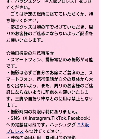
す。ハッシュタグ「#大阪プロレス」をつけ
てください。
・ゴミは所定の場所に捨てていただくか、持
ち帰りください。
・応援グッズは胸の前で掲げていただき、周
りのお客様のご迷惑にならないようご配慮を
お願いいたします。
☆動画撮影の注意事項☆
・スマートフォン、携帯電話のみ撮影が可能
です。
・撮影は必ずご自分のお席にご着席の上、ス
マートフォン、携帯電話が自分の身体から大
きく出ないよう、また、周りのお客様のご迷
惑にならないように配慮をお願いいたしま
す。三脚や自撮り棒などの使用は禁止となり
ます。
・撮影時間の制限は特にありません。
・SNS（X,instagram,TikTok,Facebook）
への掲載は可能です。ハッシュタグ 
#大阪
プロレス
 をつけてください。
・映像の商用利用、営利目的の撮影