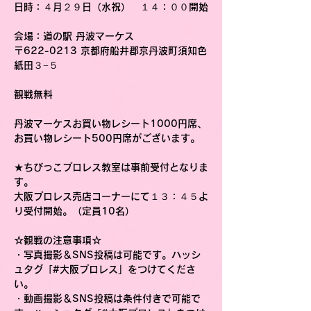
日時
：４月２９日（水祝）　１４：００開始
会場
：道の駅 丹波マーケス
〒622-0213 京都府船井郡京丹波町須知色
紙田３−５
観戦無料
丹波マーケスお買い物レシート1000円席、
お買い物レシート500円席がございます。
★ちびっこプロレス教室は事前受付となりま
す。
大阪プロレス売店コーナーにて１３：４５よ
り受付開始。（定員10名）
☆観戦の注意事項☆
・写真撮影＆SNS投稿は可能です。ハッシ
ュタグ「#大阪プロレス」をつけてくださ
い。
・動画撮影＆SNS投稿は条件付きで可能で