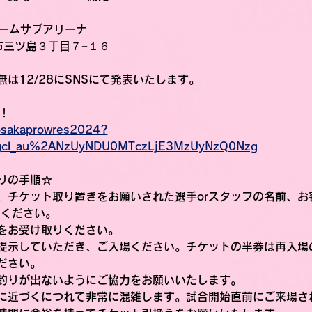
ドームサブアリーナ
真市三ツ島３丁目７−１６
は12/28にSNSにて発表いたします。
！
e/osakaprowres2024?
gcl_au%2ANzUyNDU0MTczLjE3MzUyNzQ0Nzg
りの手順☆
、チケット取り置きをお願いされた選手orスタッフの名前、お
えください。
をお受け取りください。
提示していただき、ご入場ください。チケットの半券は再入場
ださい。
釣りが出ないようにご協力をお願いいたします。
に近づくにつれて非常に混雑します。試合開始直前にご来場さ