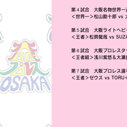
第４試合　大阪名物世界一
＜世界一＞松山勘十郎 vs
第５試合　大阪ライトヘビ
＜王者＞松房龍哉 vs SU
第６試合　大阪プロレスタ
＜王者組＞浅川紫悠＆大瀬良
第７試合　大阪プロレス選
＜王者＞ゼウス vs TOR