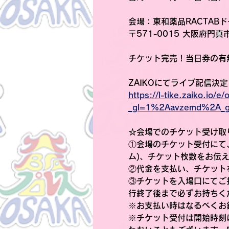
会場
：東和薬品RACTAB
〒571-0015 大阪府門
チケット完売！当日券の有無
ZAIKOにてライブ配信決定
https://l-tike.zaiko.io/
_gl=1%2Aavzemd%2A_
☆会場でのチケット受け取
①会場のチケット受付にて
ム)、チケット枚数をお伝
②代金を支払い、チケット
③チケットを入場口にてご
行終了後まで必ずお持ちく
※お支払い時はなるべくお
※チケット受付は開始時刻