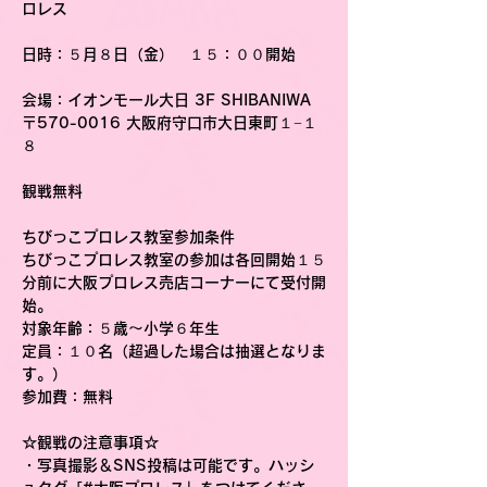
ロレス
日時
：５月８日（金）　１５：００開始
会場
：イオンモール大日 3F SHIBANIWA
〒570-0016 大阪府守口市大日東町１−１
８
観戦無料
ちびっこプロレス教室参加条件
ちびっこプロレス教室の参加は各回開始１５
分前に大阪プロレス売店コーナーにて受付開
始。
対象年齢：５歳〜小学６年生
定員：１０名（超過した場合は抽選となりま
す。）
参加費：無料　　
☆観戦の注意事項☆
・写真撮影＆SNS投稿は可能です。ハッシ