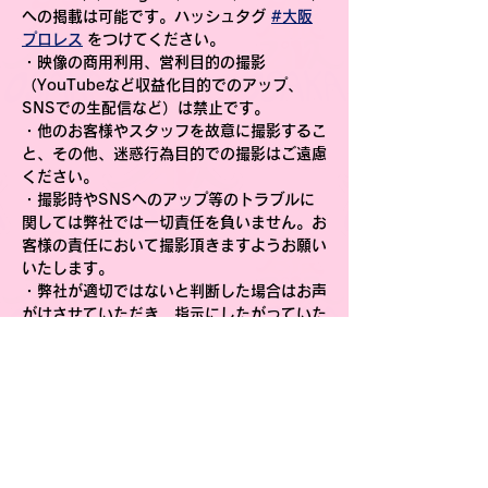
への掲載は可能です。ハッシュタグ 
#大阪
プロレス
 をつけてください。
・映像の商用利用、営利目的の撮影
（YouTubeなど収益化目的でのアップ、
SNSでの生配信など）は禁止です。
・他のお客様やスタッフを故意に撮影するこ
と、その他、迷惑行為目的での撮影はご遠慮
ください。
・撮影時やSNSへのアップ等のトラブルに
関しては弊社では一切責任を負いません。お
客様の責任において撮影頂きますようお願い
いたします。
・弊社が適切ではないと判断した場合はお声
がけさせていただき、指示にしたがっていた
だくようお願いいたします。
以上ルールをお守りいただき、動画撮影、投
稿をお楽しみいただけますようお願い申し上
げます。
スケジュール
１５：００〜第１試合→ちびっこプロレスラ