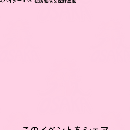
パイダーJr vs 松房龍哉＆佐野蒼嵐