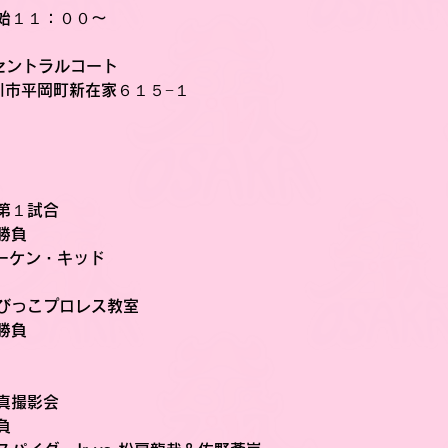
始１１：００〜
セントラルコート
古川市平岡町新在家６１５−１
第１試合
勝負
リーケン・キッド
びっこプロレス教室
勝負
真撮影会
負