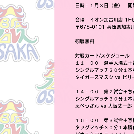
日時
：１月３日（金）　開
会場
：イオン加古川店 1F
〒675-0101 兵庫県加
観戦無料
対戦カード/スケジュール
１１：００　選手入場式＋
シングルマッチ２０分１本
タイガースマスク vs ビ
１４：００　第２試合＋ち
シングルマッチ３０分１本
えべっさん vs 大坂丈一郎
１６：００　第３試合＋写
タッグマッチ３０分１本勝