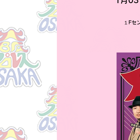
1月03
１Fセ