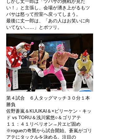
しかし丈一郎は「ツバサの挑戦が見た
い！」と主張し、会場が湧き上がるもツ
バサは怒って控室へ戻ってしまう。
最後に丈一郎は、「あの人はお笑いに向
いてない……」とポツリ。
第４試合 ６人タッグマッチ３０分１本
勝負
佐野蒼嵐＆KUUKAI＆×ビリーケン・キッ
ド vs TORU＆浅川紫悠○＆ゴリアテ
１１：４１リベリオン→片エビ固め
※rogueの奇襲から試合開始。蒼嵐がゴリ
アテにタックルを決める。注目の