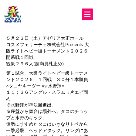
５月２３日（土）アゼリア大正ホール
コスメフェリーチェ株式会社Presents 大
阪ライトヘビー級トーナメント２０２６
開幕戦１回戦
観衆２９６人(超満員札止め)
第１試合 大阪ライトヘビー級トーナメ
ント２０２６ １回戦 ３０分１本勝負
×タコヤキーダー vs 水野翔○
１１：３６アングル・スラム→片エビ固
め
※水野翔が準決勝進出。
※序盤から舞台は場外へ。タコのチョッ
プと水野のキック。
優勢にすすめたタコはいきなりトペから
一撃必殺 ヘッドアタック。リングにあ