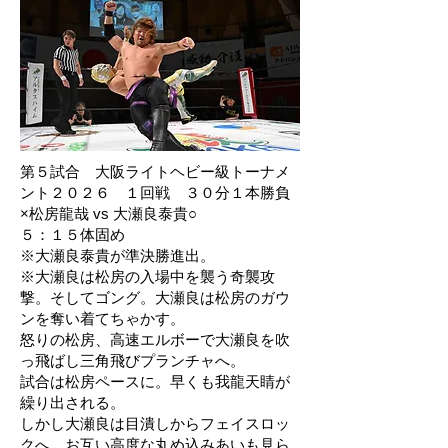
第５試合 大阪ライトヘビー級トーナメ
ント２０２６ １回戦 ３０分１本勝負
×松房龍哉 vs 大瀬良泰貴○
５：１５体固め
※大瀬良泰貴が準決勝進出。
※大瀬良は松房の入場中を襲う奇襲攻
撃。そしてゴング。大瀬良は松房のガウ
ンを奪い着てちゃかす。
怒りの松房、高速エルボーで大瀬良を吹
っ飛ばし三角飛びプランチャへ。
試合は松房ペースに。早くも我龍天睛が
繰り出される。
しかし大瀬良は目潰しからフェイスロッ
クへ。お互い高度な丸め込みあいも見ら