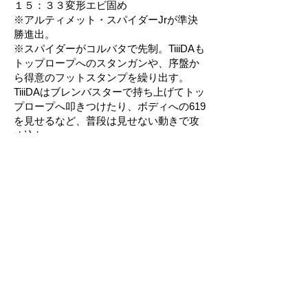
１５：３３変形エビ固め
※アルティメット・スパイダーJrが準決
勝進出。
※スパイダーがコルバタで先制。TiiiDAも
トップロープへのスタンガンや、序盤か
ら得意のフットスタンプを繰り出す。
TiiiDAはブレンバスターで持ち上げてトッ
プロープへ叩きつけたり、ボディへの619
を見せるなど、普段は見せない動きで攻
め込む。
しかしスパイダーは、TiiiDAを場外に蹴落
とすとトペ・コンヒーロで逆転。スパイ
ダーピストルも決まる。
TiiiDAも反撃し、トップロープに登る。し
かしスパイダーが雪崩式フランケンシュ
タイナー、さらにミサイルキック、ドラ
イバーと畳みかける。サイドスピンフィ
リップも決まるが、TiiiDAはこれを返す。
しかしラウンディングボディプレスはか
わされて自爆し、スパイダーは悶絶。
TiiiDAは奥の手の変形バックブリーカーか