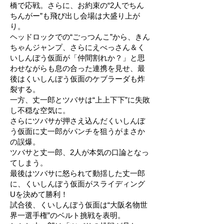
橋で応戦。さらに、お約束の“2人でちん
ちんがー”も飛び出し会場は大盛り上が
り。
ヘッドロックでの“ごっつんこ”から、きん
ちゃんジャンプ、さらにえべっさん＆く
いしんぼう仮面が「仲間割れか？」と思
わせながらも息の合った連携を見せ、最
後はくいしんぼう仮面のケブラーダも炸
裂する。
一方、丈一郎とツバサは“上上下下”に失敗
し不穏な空気に。
さらにツバサが押さえ込んだくいしんぼ
う仮面に丈一郎がパンチを狙うがまさか
の誤爆。
ツバサと丈一郎、2人が本気の口論となっ
てしまう。
最後はツバサに怒られて動揺した丈一郎
に、くいしんぼう仮面がスライディング
Uを決めて勝利！
試合後、くいしんぼう仮面は“大阪名物世
界一選手権”のベルト挑戦を表明。