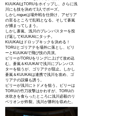
KUUKAIはTORUをホイップし、さらに浅
川にも技を決めて3人でポーズ。
しかしrogueは場外戦を仕掛け、アゼリア
の至るところで乱戦となる。そして蒼嵐
が捕まってしまう。
しかし蒼嵐、浅川のブレンバスターを投
げ返してKUUKAIにタッチ。
KUUKAIはドロップキックを決める！
TORUとゴリアテを場外に落とし、ビリ
ーとKUUKAIで飛び技の共演。
ビリーがTORUをリングに上げて攻め込
む。蒼嵐＆KUUKAIで浅川にブレンバス
ターを狙うが、ゴリアテが阻止。しかし
蒼嵐＆KUUKAIは連携で浅川を攻め、ゴ
リアテの誤爆も誘う。
ビリーが浅川にトドメを狙う。ビリーは
TORUの竹刀攻撃はかわすが、TORUの
水吹きを食らったところに浅川必殺のリ
ベリオンが炸裂。浅川が勝利を収めた。