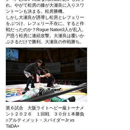
れ。やがて松房の膝が大瀬良に入りスワ
ントーンも決まる。松房勝機。
しかし大瀬良が誘導し松房とレフェリー
をぶつけ、レフェリー不在に。すると作
戦だったのか？Rogue Nation3人が乱入。
戸惑う松房に連続攻撃。大瀬良は覆いか
ぶさるだけで勝利。大瀬良の作戦勝ち。
第６試合 大阪ライトヘビー級トーナメ
ント２０２６ １回戦 ３０分１本勝負
○アルティメット・スパイダーJr vs
TiiiDA×