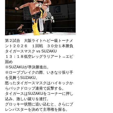
第２試合 大阪ライトヘビー級トーナメ
ント２０２６ １回戦 ３０分１本勝負
タイガースマスク vs SUZAKU
１３：１８低空レッグラリアート→エビ
固め
※SUZAKUが準決勝進出。
※ロープブレイクの際、いきなり張り手
を見舞うSUZAKU。
怒ったタイガースマスクはハイキックか
らバックドロップ連発で反撃する。
タイガースはSUZAKUをコーナーに押し
込み、激しい蹴りを連打。
グロッキー状態に追い込むと、さらにブ
レンバスターを決めて主導権を握る。