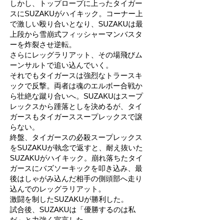
しかし、トップロープに上ったタイガー
スにSUZAKUがハイキック。コーナー上
で激しい殴り合いとなり、SUZAKUは最
上段から雪崩式フィッシャーマンバスタ
ーを炸裂させ逆転。
さらにレッグラリアット、その場飛びム
ーンサルトで追い込んでいく。
それでもタイガースは強烈なトラースキ
ックで反撃。両者は魂のエルボー合戦か
ら壮絶な蹴り合いへ。SUZAKUはスープ
レックスから踵落としを決めるが、タイ
ガースもタイガーススープレックスで譲
らない。
終盤、タイガースの必殺スープレックス
をSUZAKUが執念で返すと、耐え抜いた
SUZAKUがハイキック。崩れ落ちたタイ
ガースにバズソーキックを叩き込み、最
後はしゃがみ込んだ相手の側頭部へ走り
込んでのレッグラリアット。
激闘を制したSUZAKUが勝利した。
試合後、SUZAKUは「優勝するのは私
だ」と力強く宣言した。