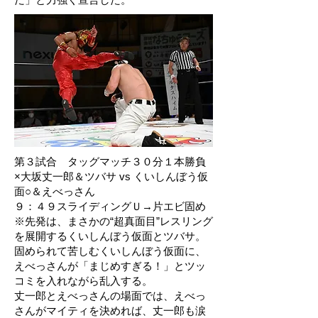
第３試合 タッグマッチ３０分１本勝負
×大坂丈一郎＆ツバサ vs くいしんぼう仮
面○＆えべっさん
９：４９スライディングＵ→片エビ固め
※先発は、まさかの“超真面目”レスリング
を展開するくいしんぼう仮面とツバサ。
固められて苦しむくいしんぼう仮面に、
えべっさんが「まじめすぎる！」とツッ
コミを入れながら乱入する。
丈一郎とえべっさんの場面では、えべっ
さんがマイティを決めれば、丈一郎も涙