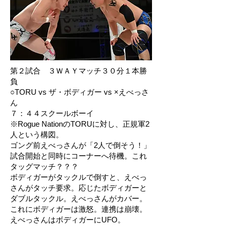
第２試合 ３ＷＡＹマッチ３０分１本勝
負
○TORU vs ザ・ボディガー vs ×えべっさ
ん
７：４４スクールボーイ
※Rogue NationのTORUに対し、正規軍2
人という構図。
ゴング前えべっさんが「2人で倒そう！」
試合開始と同時にコーナーへ待機。これ
タッグマッチ？？？
ボディガーがタックルで倒すと、えべっ
さんがタッチ要求。応じたボディガーと
ダブルタックル。えべっさんがカバー。
これにボディガーは激怒。連携は崩壊。
えべっさんはボディガーにUFO。