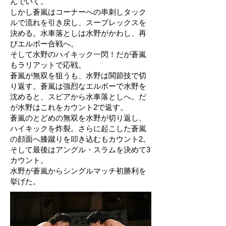
んでいく。
しかし蒼嵐はコーナーへの串刺しタック
ルで流れを引き戻し、スープレックスを
決める。水車落としは水野がかわし、再
びエルボー合戦へ。
そして水野のハイキック一閃！だが蒼嵐
もラリアットで応戦。
蒼嵐が無双を狙うも、水野は関節技で切
り返す。蒼嵐は強烈なエルボーで水野を
沈めると、スピアから水車落としへ。だ
が水野はこれをカウント2で返す。
蒼嵐のとどめの無双を水野が切り返し、
ハイキックを炸裂。さらに起こした蒼嵐
の顔面へ膝蹴りを叩き込むもカウント2。
そして最後はアングル・スラムを決めて3
カウント。
水野が蒼嵐からシングルマッチ初勝利を
挙げた。