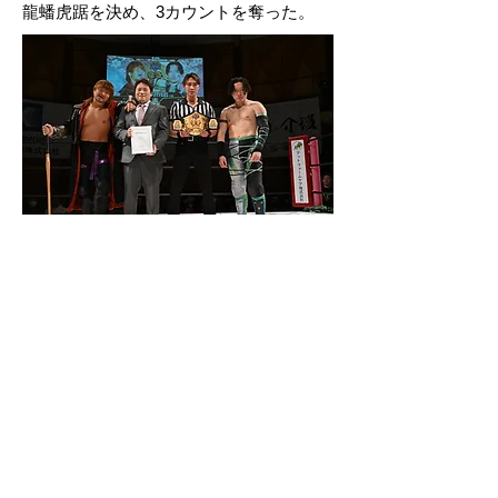
龍蟠虎踞を決め、3カウントを奪った。
第５試合 大阪プロレス選手権試合時間
無制限１本勝負
＜王者＞○松房龍哉 vs 浅川紫悠×＜挑戦
者＞
２３：５６龍蟠虎踞→片エビ固め
※松房龍哉が初防衛に成功。
※セコンドにはVerteXメンバー。
浅川にはTORUがつく。試合は浅川の奇
襲で幕を開けるも、松房はトペ・コンヒ
ーロを決めて応戦。