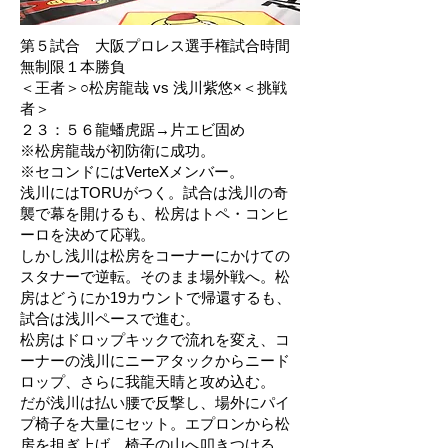
第５試合 大阪プロレス選手権試合時間
無制限１本勝負
＜王者＞○松房龍哉 vs 浅川紫悠×＜挑戦
者＞
２３：５６龍蟠虎踞→片エビ固め
※松房龍哉が初防衛に成功。
※セコンドにはVerteXメンバー。
浅川にはTORUがつく。試合は浅川の奇
襲で幕を開けるも、松房はトペ・コンヒ
ーロを決めて応戦。
しかし浅川は松房をコーナーにかけての
スタナーで逆転。そのまま場外戦へ。松
房はどうにか19カウントで帰還するも、
試合は浅川ペースで進む。
松房はドロップキックで流れを変え、コ
ーナーの浅川にニーアタックからニード
ロップ、さらに我龍天睛と攻め込む。
だが浅川は払い腰で反撃し、場外にパイ
プ椅子を大量にセット。エプロンから松
房を担ぎ上げ、椅子の山へ叩きつける。