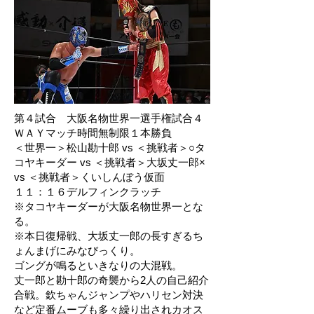
第４試合 大阪名物世界一選手権試合４
ＷＡＹマッチ時間無制限１本勝負
＜世界一＞松山勘十郎 vs ＜挑戦者＞○タ
コヤキーダー vs ＜挑戦者＞大坂丈一郎×
vs ＜挑戦者＞くいしんぼう仮面
１１：１６デルフィンクラッチ
※タコヤキーダーが大阪名物世界一とな
る。
※本日復帰戦、大坂丈一郎の長すぎるち
ょんまげにみなびっくり。
ゴングが鳴るといきなりの大混戦。
丈一郎と勘十郎の奇襲から2人の自己紹介
合戦。欽ちゃんジャンプやハリセン対決
など定番ムーブも多々繰り出されカオス