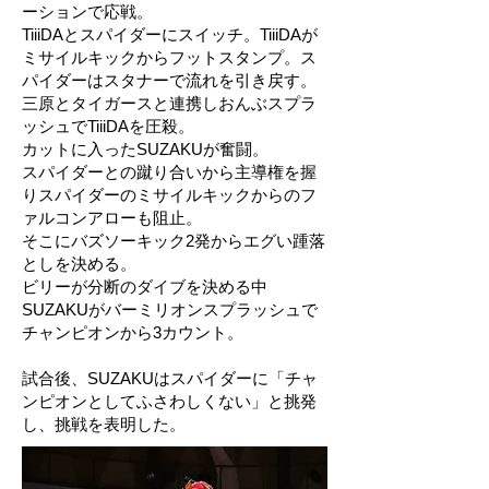
ーションで応戦。
TiiiDAとスパイダーにスイッチ。TiiiDAが
ミサイルキックからフットスタンプ。ス
パイダーはスタナーで流れを引き戻す。
三原とタイガースと連携しおんぶスプラ
ッシュでTiiiDAを圧殺。
カットに入ったSUZAKUが奮闘。
スパイダーとの蹴り合いから主導権を握
りスパイダーのミサイルキックからのフ
ァルコンアローも阻止。
そこにバズソーキック2発からエグい踵落
としを決める。
ビリーが分断のダイブを決める中
SUZAKUがバーミリオンスプラッシュで
チャンピオンから3カウント。
試合後、SUZAKUはスパイダーに「チャ
ンピオンとしてふさわしくない」と挑発
し、挑戦を表明した。