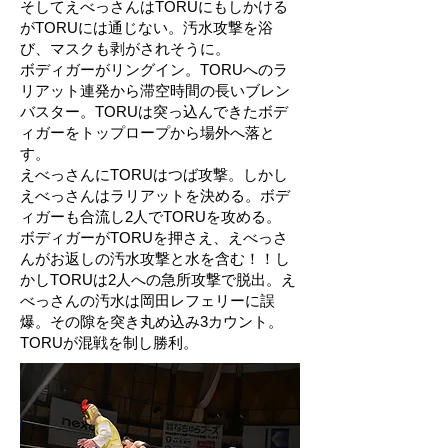
そしてえべっさんはTORUにもしかける
がTORUには通じない。汚水攻撃を浴
び、マスクも剥がされそうに。
ボディガーがリングイン。TORUへのラ
リアット連発から滞空時間の長いブレン
バスター。TORUは突っ込んできたボデ
ィガーをトップロープから場外へ落と
す。
えべっさんにTORUはつば攻撃。しかし
えべっさんはラリアットを決める。ボデ
ィガーも合流し2人でTORUを攻める。
ボディガーがTORUを押さえ、えべっさ
んがお返しの汚水攻撃と水を含む！！し
かしTORUは2人への急所攻撃で脱出。え
べっさんの汚水は岡田レフェリーに誤
爆。その隙を突き丸め込み3カウント。
TORUが混戦を制し勝利。