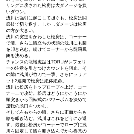
リングに戻された松房は大ダメージを負
いダウン。
浅川は強引に起こして担ぐも、松房は関
節技で切り返す。しかしダメージは松房
の方が大きい。
浅川の突進をかわした松房は、コーナー
で膝、さらに膝立ちの状態の浅川にも膝
を叩き込む。続けてコーナーから龍飛鳳
舞を決める。
チャンスの龍蟠虎踞はTORUがレフェリ
ーの注意を引きつけカウントを阻止。そ
の隙に浅川が竹刀で一撃、さらにラリア
ット2連発で松房は絶体絶命。
浅川は松房をトップロープへ上げ、コー
ナー上で攻防。松房はどうにかこうにか
頭突きから回転式のパワーボムを決めて
逆転の糸口をつかむ。
そして左右からの膝、さらに正面からも
膝を叩き込む。浅川はこれをどうにか返
す。最後は松房がコーナーでロープに浅
川を固定して膝を叩き込んでから得意の