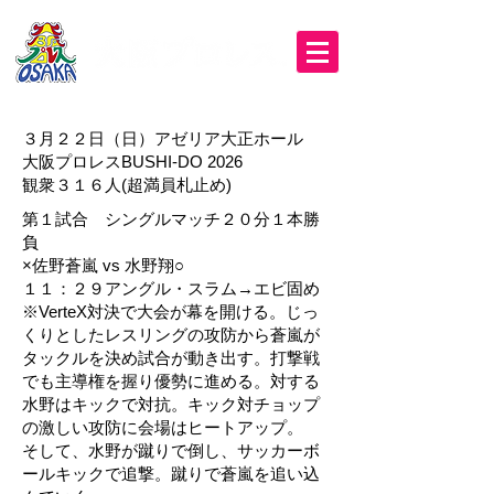
３月２２日（日）アゼリア大正ホール
大阪プロレスBUSHI-DO 2026
観衆３１６人(超満員札止め)
第１試合 シングルマッチ２０分１本勝
負
×佐野蒼嵐 vs 水野翔○
１１：２９アングル・スラム→エビ固め
※VerteX対決で大会が幕を開ける。じっ
くりとしたレスリングの攻防から蒼嵐が
タックルを決め試合が動き出す。打撃戦
でも主導権を握り優勢に進める。対する
水野はキックで対抗。キック対チョップ
の激しい攻防に会場はヒートアップ。
そして、水野が蹴りで倒し、サッカーボ
ールキックで追撃。蹴りで蒼嵐を追い込