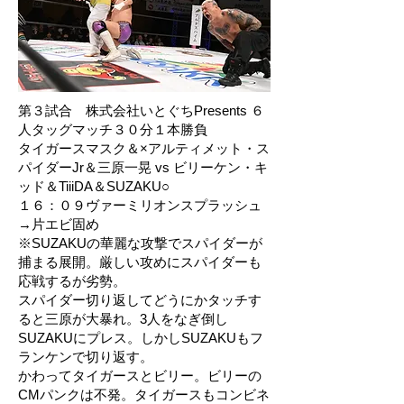
第３試合 株式会社いとぐちPresents ６
人タッグマッチ３０分１本勝負
タイガースマスク＆×アルティメット・ス
パイダーJr＆三原一晃 vs ビリーケン・キ
ッド＆TiiiDA＆SUZAKU○
１６：０９ヴァーミリオンスプラッシュ
→片エビ固め
※SUZAKUの華麗な攻撃でスパイダーが
捕まる展開。厳しい攻めにスパイダーも
応戦するが劣勢。
スパイダー切り返してどうにかタッチす
ると三原が大暴れ。3人をなぎ倒し
SUZAKUにプレス。しかしSUZAKUもフ
ランケンで切り返す。
かわってタイガースとビリー。ビリーの
CMパンクは不発。タイガースもコンビネ