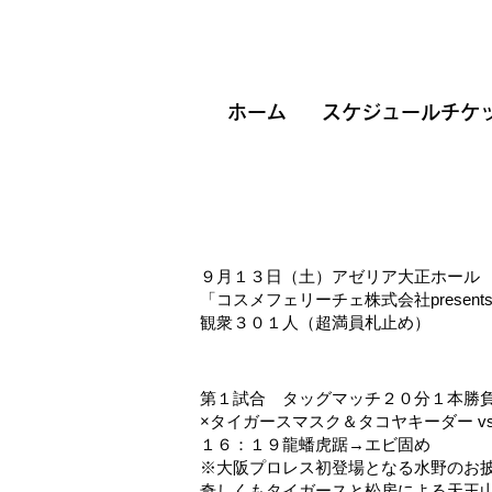
ホーム
スケジュールチケ
９月１３日（土）アゼリア大正ホール
「コスメフェリーチェ株式会社prese
観衆３０１人（超満員札止め）
第１試合 タッグマッチ２０分１本勝
×タイガースマスク＆タコヤキーダー v
１６：１９龍蟠虎踞→エビ固め
※大阪プロレス初登場となる水野のお
奇しくもタイガースと松房による天王