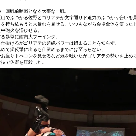
の一回戦前哨戦となる大事な一戦。
王山でぶつかる佐野とゴリアテが文字通りド迫力のぶつかり合いを
スを持ち込もうと大暴れを見せる。いつもながら会場全体を使った
集中砲火を浴びせる。
する暴挙に館内大ブーイング。
を仕掛けるがゴリアテの超絶パワーは留まることを知らず。
込めて猛反撃に出るも仕留めるまでには至ららない。
やお座りトぺコンを見せるなど気を吐いたがゴリアテの勢いを止め
殺技で佐野を圧殺した。