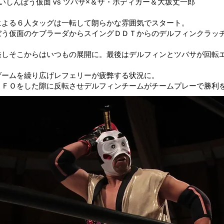
しんぼう仮面 vs ツバサ×＆ザ・ボディガー＆大坂丈一郎
による６人タッグは一転して朗らかな雰囲気でスタート。
ぼう仮面のケブラーダからスイングＤＤＴからのデルフィンクラッ
発しそこからはいつもの展開に。最後はデルフィンとツバサが回転
ゲームを繰り広げレフェリーが疲弊する状況に。
ＵＦＯをした隙に反転させデルフィンチームがチームプレーで勝利