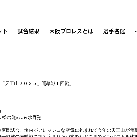
ット
試合結果
大阪プロレスとは
選手名鑑
nts「天王山２０２５」開幕戦１回戦」
負
s 松房龍哉○＆水野翔
披露目試合。場内がフレッシュな空気に包まれて今年の天王山が開
山一回戦の前哨戦に組み込まれたが水野がどこまでインパクトを残