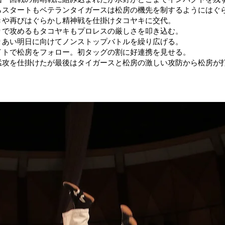
らスタートもベテランタイガースは松房の機先を制するようにはぐ
きや再びはぐらかし精神戦を仕掛けタコヤキに交代。
りで攻めるもタコヤキもプロレスの厳しさを叩き込む。
りあい明日に向けてノンストップバトルを繰り広げる。
イトで松房をフォロー。初タッグの割に好連携を見せる。
猛攻を仕掛けたが最後はタイガースと松房の激しい攻防から松房が