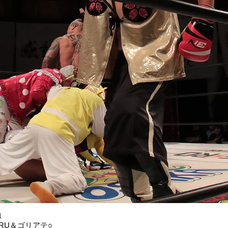
負
ORU＆ゴリアテ○