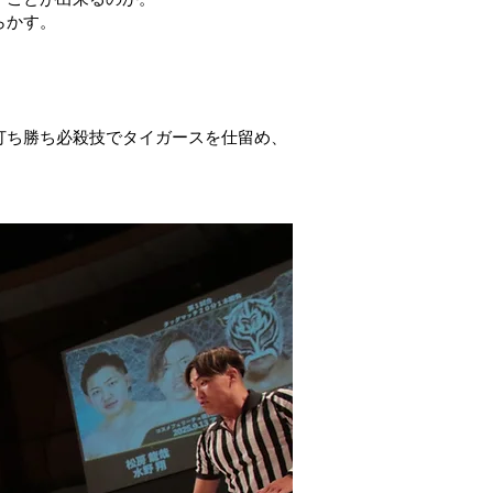
らかす。
打ち勝ち必殺技でタイガースを仕留め、