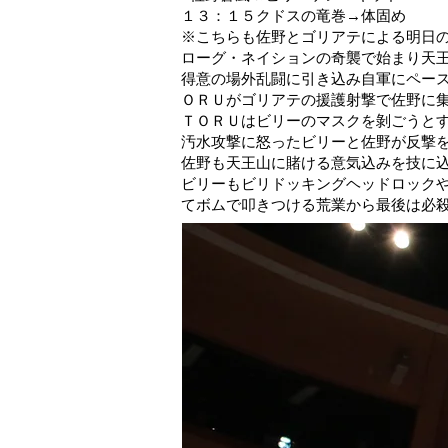
１３：１５クドスの竜巻→体固め
※こちらも佐野とゴリアテによる明日
ローグ・ネイションの奇襲で始まり天
得意の場外乱闘に引き込み自軍にペー
ＯＲＵがゴリアテの援護射撃で佐野に
ＴＯＲＵはビリーのマスクを剝ごうと
汚水攻撃に怒ったビリーと佐野が反撃
佐野も天王山に賭ける意気込みを技に
ビリーもビリドッキングヘッドロック
てボムで叩きつける荒業から最後は必