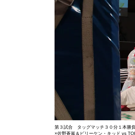
第３試合 タッグマッチ３０分１本勝
×佐野蒼嵐＆ビリーケン・キッド vs T