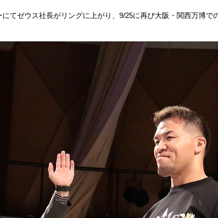
にてゼウス社長がリングに上がり、9/25に再び大阪・関西万博で