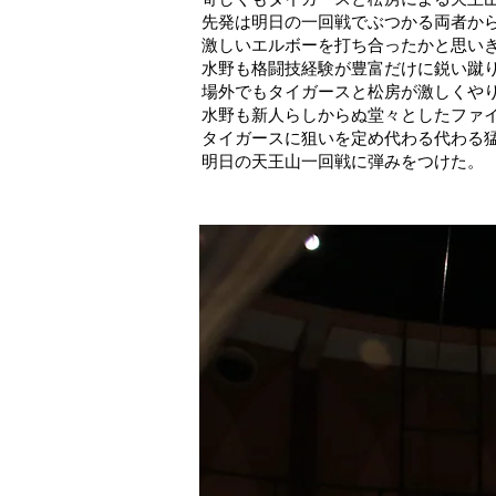
先発は明日の一回戦でぶつかる両者か
激しいエルボーを打ち合ったかと思い
水野も格闘技経験が豊富だけに鋭い蹴
場外でもタイガースと松房が激しくや
水野も新人らしからぬ堂々としたファ
タイガースに狙いを定め代わる代わる
明日の天王山一回戦に弾みをつけた。