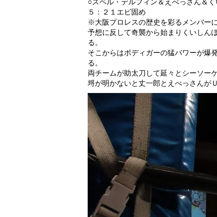
○スペル・デルフィン＆えべっさん＆くい
５：２１エビ固め
※大阪プロレスの歴史を彩るメンバー
予想に反して奇襲から始まりくいしん
る。
そこからはボディガーの猛パワーが爆
る。
両チームが助太刀して延々とシーソー
埒が明かないと丈一郎とえべっさんが