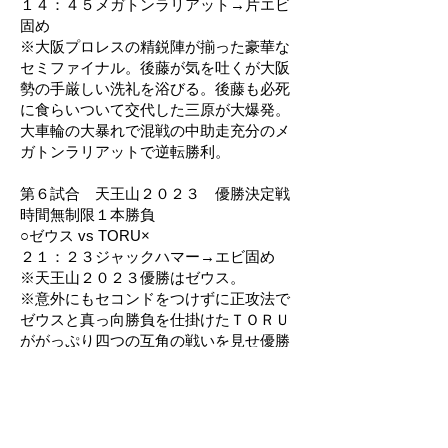
１４：４５メガトンラリアット→片エビ
固め
※大阪プロレスの精鋭陣が揃った豪華な
セミファイナル。後藤が気を吐くが大阪
勢の手厳しい洗礼を浴びる。後藤も必死
に食らいついて交代した三原が大爆発。
大車輪の大暴れで混戦の中助走充分のメ
ガトンラリアットで逆転勝利。
第６試合 天王山２０２３ 優勝決定戦
時間無制限１本勝負
○ゼウス vs TORU×
２１：２３ジャックハマー→エビ固め
※天王山２０２３優勝はゼウス。
※意外にもセコンドをつけずに正攻法で
ゼウスと真っ向勝負を仕掛けたＴＯＲＵ
ががっぷり四つの互角の戦いを見せ優勝
決定戦にふさわしい白熱の好勝負に。
両者ともに持てるすべての技を繰り出し
ＴＯＲＵもゼウスのチョップ連打で胸を
赤く染めながらも自らを鼓舞して反撃す
る。