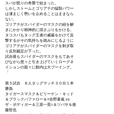
スパが怒りの奇襲で始まった。
しかしストームとゴリアテの猛獣パワー
は凄まじく勢いを止めることはままなら
ない。
ゴリアテがスパイダーのマスクの紐を解
きにかかり精神的に揺さぶりをかける。
タコスパもタッグ王者の威厳をかけて反
撃するがその気持ちを踏みにじるように
ゴリアテがスパイダーのマスクを剝ぎ取
り反則裁定が下った。
試合後もスパイダーのマスクをもてあそ
びながら悠々と引き上げていくローグネ
イションの面々に館内は大ブーイング。
「
第５試合 ８人タッグマッチ３０分１本
勝負
タイガースマスク＆ビリーケン・キッド
＆ブラックバファロー＆×佐野蒼嵐 vs
ザ・ボディガー＆三原一晃○＆ツバサ＆後
藤哲也