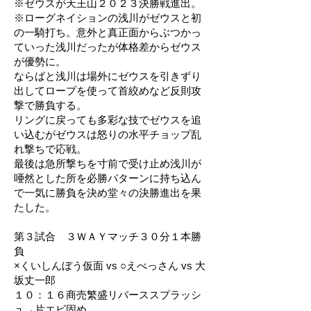
※ゼウスが天王山２０２３決勝戦進出。
※ローグネイションの浅川がゼウスと初
の一騎打ち。意外と真正面からぶつかっ
ていった浅川だったが体格差からゼウス
が優勢に。
ならばと浅川は場外にゼウスを引きずり
出してロープを使って首絞めなど反則攻
撃で勝負する。
リングに戻っても多彩な技でゼウスを追
い込むがゼウスは怒りの水平チョップ乱
れ撃ちで応戦。
最後は急所撃ちを寸前で受け止め浅川が
唖然とした所を必勝パターンに持ち込ん
で一気に勝負を決め堂々の決勝進出を果
たした。
第３試合 ３ＷＡＹマッチ３０分１本勝
負
×くいしんぼう仮面 vs ○えべっさん vs 大
坂丈一郎
１０：１６商売繁盛リバーススプラッシ
ュ→片エビ固め