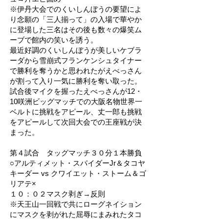
※伊丹大会でのくいしんぼうの要望によ
り念願の「三人揃って」の入場で華やか
に登場した三名はその後も数々の爆笑ム
ーブで館内の笑いを誘う。
最近好調のくいしんぼうが美しいケブラ
ーダから雪崩式フランケンシュタイナー
で勝利を奪うかと思われたがえべっさん
が割って入り一気に勝利を奪い取った。
試合後マイクを握ったえべっさんが12・
10咲洲ビッグマッチでの大阪名物世界一
ベルトに挑戦をアピール、丈一郎も挑戦
をアピールして次回大会での王座戦が決
まった。
第４試合 タッグマッチ３０分１本勝負
○アルティメット・スパイダーJr＆タコヤ
キーダー vs クワイエット・ストーム＆ゴ
リアテ×
１０：０２マスク剥ぎ→反則
※天王山一回戦で共にローグネイション
にマスクを剥がれた屈辱にまみれたタコ