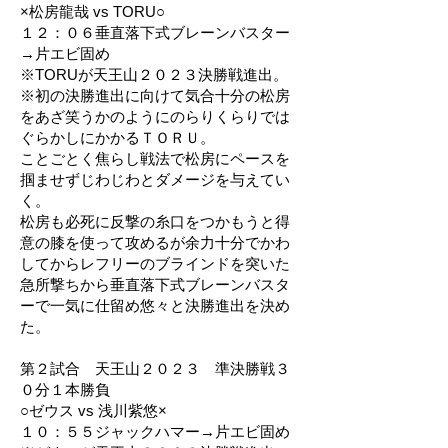
×松房龍哉 vs TORU○
１２：０６垂直落下式ブレーンバスター
→片エビ固め
※TORUが天王山２０２３決勝戦進出。
※初の決勝進出に向けて気合十分の松房
をあざ笑うかのようにのらりくらりでは
ぐらかしにかかるＴＯＲＵ。
ことごとく焦らし戦法で松房にペースを
掴ませずじわじわとダメージを与えてい
く。
松房も必死に反撃の糸口をつかもうと得
意の膝を使って攻めるが余力十分でかわ
してからレフリーのブラインドを突いた
急所撃ちから垂直落下式ブレーンバスタ
ーで一気に仕留め悠々と決勝進出を決め
た。
第２試合 天王山２０２３ 準決勝戦３
０分１本勝負
○ゼウス vs 浅川紫悠×
１０：５５ジャックハマー→片エビ固め