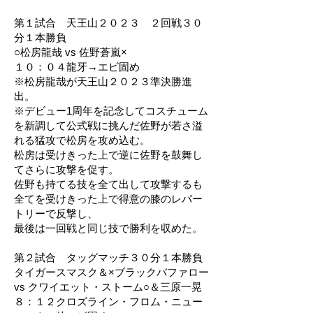
第１試合 天王山２０２３ ２回戦３０
分１本勝負
○松房龍哉 vs 佐野蒼嵐×
１０：０４龍牙→エビ固め
※松房龍哉が天王山２０２３準決勝進
出。
※デビュー1周年を記念してコスチューム
を新調して公式戦に挑んだ佐野が若さ溢
れる猛攻で松房を攻め込む。
松房は受けきった上で逆に佐野を鼓舞し
てさらに攻撃を促す。
佐野も持てる技を全て出して攻撃するも
全てを受けきった上で得意の膝のレパー
トリーで反撃し、
最後は一回戦と同じ技で勝利を収めた。
第２試合 タッグマッチ３０分１本勝負
タイガースマスク＆×ブラックバファロー
vs クワイエット・ストーム○＆三原一晃
８：１２クロズライン・フロム・ニュー