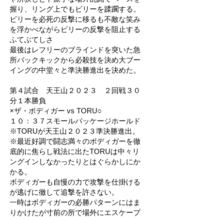
握り、リング上でもビリーを蹂躙する。
ビリーを必死の反撃に移るも不敵な笑み
を浮かべながらビリーの反撃を阻止する
ふてぶてしさ
最後はレフリーのブラインドを突いた急
所バックキックから必殺技を決め大ブー
イングの中堂々と準決勝進出を決めた。
第４試合 天王山２０２３ ２回戦３０
分１本勝負
×ザ・ボディガー vs TORU○
１０：３７スモールパッケージホールド
※TORUが天王山２０２３準決勝進出。
※最近好調で闘志満々のボディガーを徹
底的に焦らし戦法に出たTORUは中々リ
ングインしなかったりとはぐらかしにか
かる。
ボディガーも自慢の力で攻撃を仕掛ける
が逃げに徹して追撃を許さない。
一時はボディガーの必勝パターンにはま
りかけたが寸前の所で場外にエスケープ