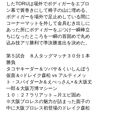
したTORUは場外でボディガーをエプロ
ン幕で簀巻きにして椅子の山に埋める。
ボディガーを場外で足止めしている間に
コーナーマットを外して金具むき出しに
あった所にボディガーをぶつけ一瞬棒立
ちになったところを一瞬の首固めで丸め
込み技アリ勝利で準決勝進出を決めた。
第５試合 ８人タッグマッチ３０分１本
勝負
タコヤキーダー＆ツバサ＆くいしんぼう
仮面＆○ドレイク森松 vs アルティメッ
ト・スパイダーJr＆えべっさん×＆大坂丈
一郎＆大阪万博マシーン
１０：２７ラリアット→片エビ固め
※大阪プロレスの魅力が詰まった面子の
中に大阪プロレス初登場のドレイク森松
が加わった賑やかな一戦は場内が大爆笑
に包まれる楽しい試合に。
コスチュームを脱ぎ捨て壊れ気味に暴走
したえべっさんのコスチュームを着せて