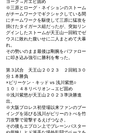
ヨーク→片エビ固め
※三原とローグ・ネイションのストーム
がチームワークでギクシャクしている間
にチームワークを駆使して三原に猛攻を
掛けたタイガース組だったが、突如リン
グインしたストームが天王山一回戦でゼ
ウスに敗れた腹いせに二人まとめて大暴
れ。
その勢いのまま最後は剛腕をバファロー
に叩き込み強引に勝利を奪った。
第３試合 天王山２０２３ ２回戦３０
分１本勝負
×ビリーケン・キッド vs 浅川紫悠○
１０：４８リベリオン→エビ固め
※浅川紫悠が天王山２０２３準決勝進
出。
※大阪プロレス初登場以来ファンのブー
イングを浴びる浅川がビリーのトぺを竹
刀攻撃で迎撃するえげつなさ。
その後もエプロン上でブレーンバスター
や所狭しとド派手な場外乱闘でペースを