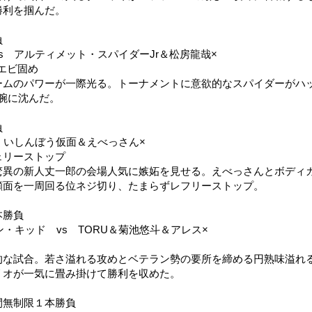
勝利を掴んだ。
負
s アルティメット・スパイダーJr＆松房龍哉×
エビ固め
ームのパワーが一際光る。トーナメントに意欲的なスパイダーがハ
豪腕に沈んだ。
負
くいしんぼう仮面＆えべっさん×
ェリーストップ
驚異の新人丈一郎の会場人気に嫉妬を見せる。えべっさんとボディ
顔面を一周回る位ネジ切り、たまらずレフリーストップ。
本勝負
・キッド vs TORU＆菊池悠斗＆アレス×
的な試合。若さ溢れる攻めとベテラン勢の要所を締める円熟味溢れ
リオが一気に畳み掛けて勝利を収めた。
間無制限１本勝負