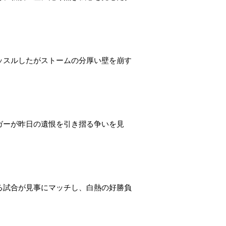
ッスルしたがストームの分厚い壁を崩す
ガーが昨日の遺恨を引き摺る争いを見
る試合が見事にマッチし、白熱の好勝負