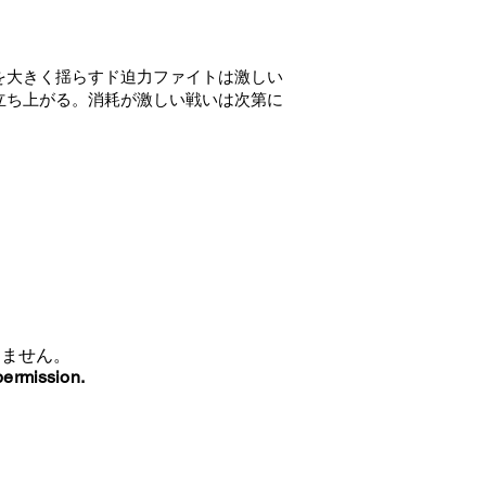
を大きく揺らすド迫力ファイトは激しい
立ち上がる。消耗が激しい戦いは次第に
きません。
permission.