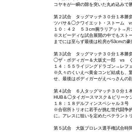
コヤキが一瞬の隙を突いた丸め込みで
第２試合 タッグマッチ３０分１本勝
ツバサ＆◯クワイエット・ストーム v
１０：４２ ５３cm腕ラリアット→片
※スピーディな試合展開の中でもスト
までには至らず最後は松房が53cmの
第３試合 タッグマッチ３０分１本勝
◯ザ・ボディガー＆大坂丈一郎 vs 
１４：５５ライジングドラゴン→レフ
※久々のくいえべ黄金コンビ結成も、
せ、最後はボディガーがえべっさんの
第４試合 ６人タッグマッチ３０分１
HUB＆◯タイガースマスク＆ビリーケン
１８：１８デルフィンスペシャル３号
※合宿所トリオに若手が挑む世代闘争
に。アレスに狙いを定めたベテラント
第５試合 大阪プロレス選手権試合時