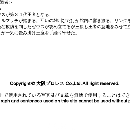
挑戦者＞
め
ウスが第３４代王者となる。
トルマッチが始まる。互いの雄叫びだけが館内に響き渡る。リング
険な攻防を制したゼウスが攻め立てるが三原も王者の意地をみせて
スが一気に畳み掛け王座を手繰り寄せた。
Copyright ©︎ 大阪プロレス Co.,Ltd. All right reserved.
トで使用されている写真及び文章を無断で使用することはで
raph and sentences used on this site cannot be used without 