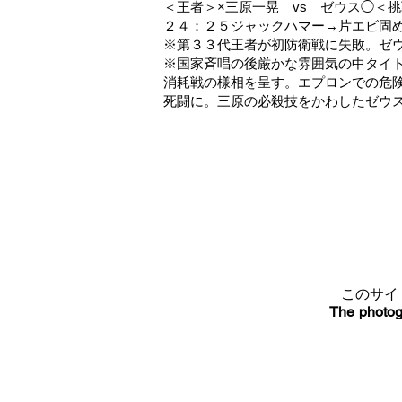
＜王者＞×三原一晃 vs ゼウス◯＜
２４：２５ジャックハマー→片エビ固
※第３３代王者が初防衛戦に失敗。ゼ
※国家斉唱の後厳かな雰囲気の中タイ
消耗戦の様相を呈す。エプロンでの危
死闘に。三原の必殺技をかわしたゼウ
このサイ
The photog