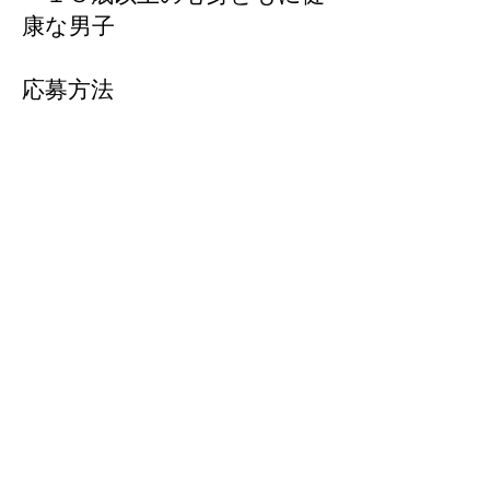
康な男子
応募方法
・履歴書と上半身裸のバスト
アップ＆全身写真を同封し、
下記まで郵送
してください。確認後、テ
スト実施日の内容をお知らせ
いたします。
テスト内容
・マット運動、スクワット
500回、腕立て伏せ30回
×3set
腹筋50回×2set、ブリッヂ３